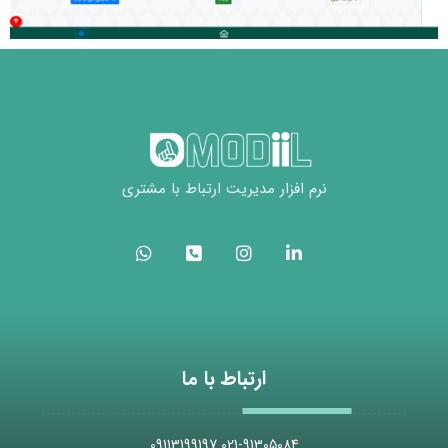
نرم افزار مدیریت ارتباط با مشتری
ارتباط با ما
021-91305084 09113199197